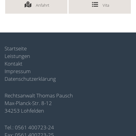
Anfahrt
Vita
Startseite
Leistungen
Kontakt
Impressum
Datenschutzerklärung
Rechtsanwalt Thomas Pausch
Max-Planck-Str. 8-12
34253 Lohfelden
Tel.: 0561 400723-24
Fax: 0561 400723-25